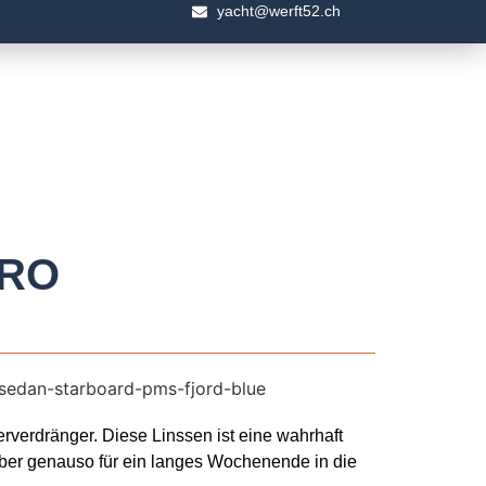
yacht@werft52.ch
ERO
rverdränger. Diese Linssen ist eine wahrhaft
aber genauso für ein langes Wochenende in die