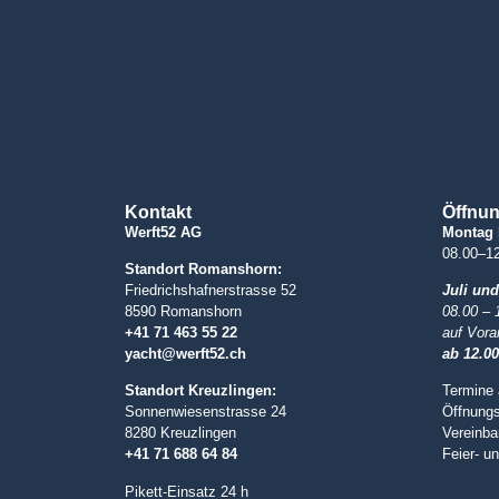
Kontakt
Öffnun
Werft52 AG
Montag 
08.00–12
Standort Romanshorn:
Friedrichshafnerstrasse 52
Juli un
8590 Romanshorn
08.00 – 
+41 71 463 55 22
auf Vor
yacht@werft52.ch
ab 12.0
Standort Kreuzlingen:
Termine 
Sonnenwiesenstrasse 24
Öffnungs
8280 Kreuzlingen
Vereinba
+41 71 688 64 84
Feier- u
Pikett-Einsatz 24 h