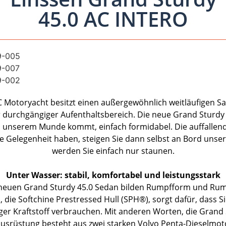
45.0 AC INTERO
C Motoryacht besitzt einen außergewöhnlich weitläufigen Sa
durchgängiger Aufenthaltsbereich. Die neue Grand Sturdy 4
 unserem Munde kommt, einfach formidabel. Die auffallend
e Gelegenheit haben, steigen Sie dann selbst an Bord uns
werden Sie einfach nur staunen.
Unter Wasser: stabil, komfortabel und leistungsstark
r neuen Grand Sturdy 45.0 Sedan bilden Rumpfform und Ru
 die Softchine Prestressed Hull (SPH®), sorgt dafür, dass 
r Kraftstoff verbrauchen. Mit anderen Worten, die Grand St
ausrüstung besteht aus zwei starken Volvo Penta-Dieselmoto